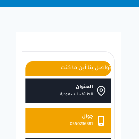
تواصل بنا أين ما كنت
العنوان
الطائف، السعودية
جوال
0550236381