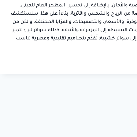
صالح
ية والأمان، بالإضافة إلى تحسين المظهر العام للمبنى.
سلمان بن خا
حي السويدي,
خاصة من الرياح والشمس والأتربة. بناءاً على هذا، سنستكشف
حي الرميدة, ال
الطائف
وفرة، والأسعار، والتصميمات، والمزايا المختلفة. و لكن من
 البسيطة إلى المزخرفة والأنيقة. كذلك سواتر ليزر: تتميز
ى سواتر خشبية: تُقدَّم بتصاميم تقليدية وعصرية تناسب