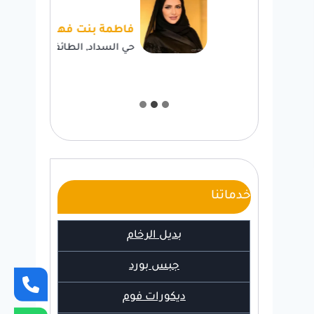
لد
فاطمة بنت فهد
طائف
حي السداد, الطائف
خدماتنا
بديل الرخام
جبس بورد
ديكورات فوم