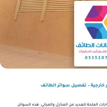
حث عن مقاول موثوق به
“كنت أبحث عن مظلة لحما
م منزلي، ووجدت مقاول
سيارتي من الشمس، وتوا
ت الطائف. لم أندم على
مع حداد مظلات الطائف. فو
ي له. محترف ومتعاون،
بالخدمة السريعة. تم تركي
جة النهائية كانت أفضل
المظلة, وهي الآن تحمي سيا
مما كنت أتوقع.”
شكراً لكم.”
عبد الله بن
جات الملحة للعديد من المنازل والمباني. هذه السواتر،