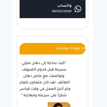
واتساب
966550236381
ما يقولة عملائنا
ية
“كنت بحاجة إلى دهان منزلي
كنت
صلت
بسرعة قبل قدوم الضيوف،
لت
جئت
وتواصلت مع عامل دهان
تر
ب
الطائف. لقد كان متعاون للغاية
اخ
رتي.
وتم أنجز العمل في وقت قياسي.
وا
شكراً على سرعته ومهارته.”