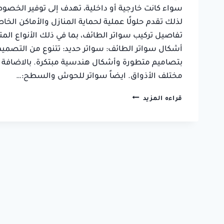
سواء كانت خارجية أو داخلية، تهدف إلى توفير الخصوص
فاطمة بنت فهد
لذلك تقدم حلولًا عملية لحماية المنازل والأماكن ال
حي السداد, الطائف
تفاصيل تركيب سواتر الطائف، بما في ذلك الأنواع المت
أشكال سواتر الطائف: سواتر حديد: تتنوع من التصميمات
بتصاميم متطورة وأشكال هندسية مبتكرة. بالاضافة إل
مختلف الأذواق. ايضاً سواتر للحوش والسطح:…
تركيب
قراءه المزيد
سواتر
الطائف
ت:
0550236381
سواتر
خارجية
–
تفصيل
سواتر
الطائف