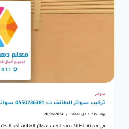
“كنت بحاجة إلى دهان منزلي
كنت أب
بسرعة قبل قدوم الضيوف،
لترمي
وتواصلت مع عامل دهان
ترميما
سواتر
الطائف. لقد كان متعاون للغاية
اختيار
تركيب سواتر الطائف ت: 0550236381 سواتر خارجية – تفصيل سواتر الطائف
وتم أنجز العمل في وقت قياسي.
والنتي
بواسطة:
عامل دهانات
20/06/2024
شكراً على سرعته ومهارته.”
في مدينة الطائف يعد تركيب سواتر الطائف أحد الاحتيا