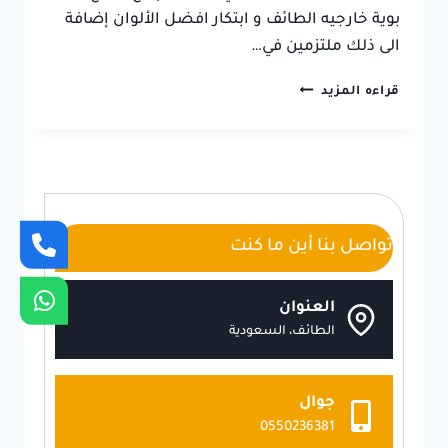
بوية خارجيه الطائف و ابتكار افضل الألوان إضافة
الى ذلك ملتزمين في…
دهانات
قراءه المزيد
خارجية
الطائف
ت:
0550236381
بويات
واجهات
خارجية
تواصل بنا أين ما كنت
الطائف
العنوان
الطائف، السعودية
جوال
0550236381