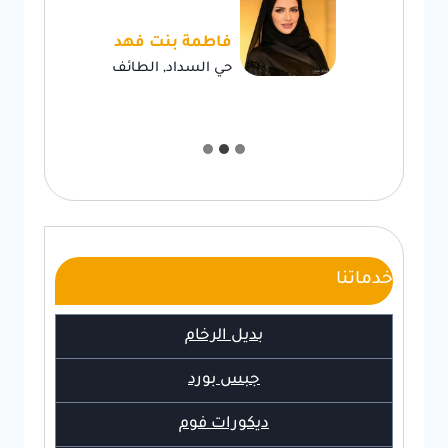
فاطمة بنت فهد
حي السداد, الطائف
خدماتنا
بديل الرخام
جبس بورد
ديكورات فوم