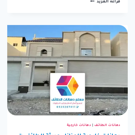
معلم
قراءه المزيد
بوية
الطائف
ت:
0550236381
،
بوية
رش
حبيبات
للواجهات
في
الطائف
دهانات الطائف
|
دهانات خارجية