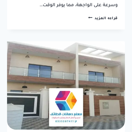
وسرعة على الواجهة، مما يوفر الوقت…
دهانات
قراءه المزيد
خارجية
للمنازل
حديثة
الطائف
ت:
0550236381
دهان
خارجي
للفلل
الطائف