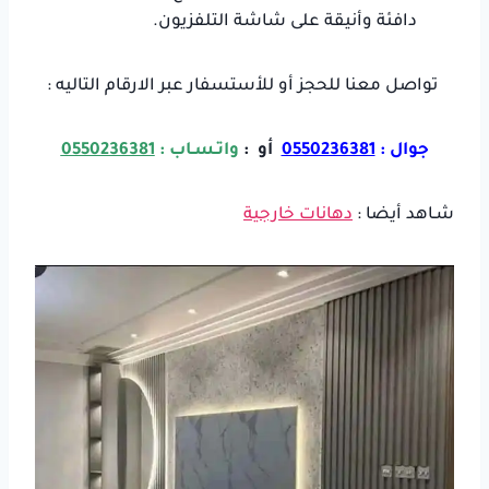
دافئة وأنيقة على شاشة التلفزيون.
تواصل معنا للحجز أو للأستسفار عبر الارقام التاليه :
جوال :
0550236381
أو :
واتـسـاب :
0550236381
شـاهد أيضا :
دهانات خارجية