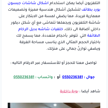
التلفزيون أيضا يمكن استخدام
اشكال شاشات جبسون
بورد بطائف
لتشكيل أشكال هندسية مميزة وتصميمات
معمارية فريدة، مما يضفي لمسة من الابتكار على
شاشة التلفزيون ويجعلها تتماشى مع أي شكل ديكور
داخلي أضافة الى ذلك،
خلفيات شاشه بديل الرخام
الطائفة
التي تتوفر بأحجام متعددة، مما يسمح لك
باختيار الحجم المثالي الذي يناسب مساحة الغرفة
ويضفي توازنً جمالي على منزلك.
تواصل معنا للحجز أو للأستسفار عبر الارقام التاليه :
جوال :
0550236381
أو :
واتـسـاب :
0550236381
شاهد أيضا :
بوية داخلية