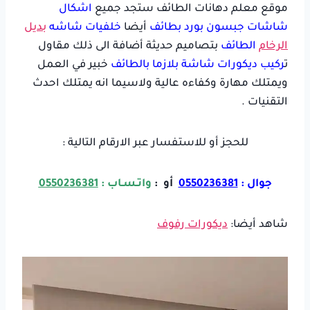
موقع معلم دهانات الطائف
ستجد جميع
اشكال
شاشات جبسون بورد بطائف
أيضا
خلفيات شاشه
بديل
الرخام
الطائف
بتصاميم حديثة أضافة الى ذلك مقاول
ت
ركيب ديكورات شاشة بلازما بالطائف
خبير في العمل
ويمتلك مهارة وكفاءه عالية ولاسيما انه يمتلك احدث
التقنيات .
للحجز أو للاستفسار عبر الارقام التالية :
جوال :
0550236381
أو :
واتـسـاب :
0550236381
شاهد أيضا:
ديكورات رفوف