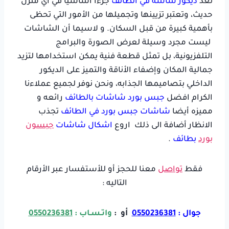
تعد
ديكور شاشة في الطائف
جزءا أساسيا في أي منزل
حديث، وتعتبر تزيينها وتجميلها من الأمور التي تحظى
بأهمية كبيرة من قبل السكان. و لاسيما أن الشاشات
ليست مجرد وسيلة لعرض الصورة والبرامج
التلفزيونية، بل تمثل قطعة فنية يمكن استخدامها لتزيد
جمالية المكان وإضفاء الأناقة والتميز على الديكور
الداخلي بتصاميمها الجذابه، ونحن نوفر لجميع عملاءنا
الكرام افضل
جبس بورد شاشات بالطائف
رائعه و
مميزه أيضا
شاشات جبس بورد في الطائف
تجذب
الانظار أضافة الى ذلك اروع
اشكال شاشات
جبسون
بورد
بطائف
.
فقط
تواصل
معنا للحجز أو للأستفسار عبر الأرقام
التاليه :
جوال :
0550236381
أو :
واتـسـاب :
0550236381