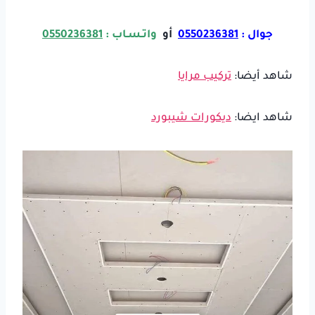
جوال :
0550236381
أو
واتـسـاب :
0550236381
شاهد أيضا:
تركيب مرايا
شاهد ايضا:
ديكورات شيبورد