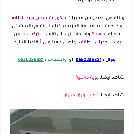
التي نقوم بتوفيرها.
وتلك هي بعض من مميزات
ديكورات جبس بورد الطائف
وإذا كنت تريد معرفة المزيد يمكنك ان تقوم بالبحث في
محرك
Google
وإذا كنت تريد ان تقوم بـــــ
تركيب جبس
بورد للجدران الطائف
تواصل معنا على أرقامنا التالية.
جوال :
0550236381
أو
واتـسـاب :
0550236381
شاهد أيضا:
بوية داخلية
شاهد ايضا:
تركيب ورق جدران