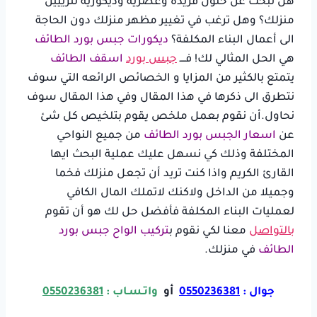
هل تبحث عن حلول فريدة وعصرية وديكورية لتزييين
منزلك؟ وهل ترغب في تغيير مظهر منزلك دون الحاجة
الى أعمال البناء المكلفة؟
ديكورات جبس بورد الطائف
هي الحل المثالي لك! فــــ
جبس بورد
اسقف الطائف
يتمتع بالكثير من المزايا و الخصائص الرائعه التي سوف
نتطرق الى ذكرها في هذا المقال وفي هذا المقال سوف
نحاول.أن نقوم بعمل ملخص يقوم بتلخيص كل شئ
عن
اسعار الجبس بورد الطائف
من جميع النواحي
المختلفة وذلك كي نسهل عليك عملية البحث ايها
القارئ الكريم واذا كنت تريد أن تجعل منزلك فخما
وجميلا من الداخل ولاكنك لاتملك المال الكافي
لعمليات البناء المكلفة فأفضل حل لك هو أن تقوم
بالتواصل
معنا لكي نقوم ب
تركيب الواح جبس بورد
الطائف
في منزلك.
جوال :
0550236381
أو
واتـسـاب :
0550236381