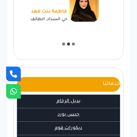
فاطمة بنت فهد
حي السداد, الطائف
خدماتنا
بديل الرخام
جبس بورد
ديكورات فوم