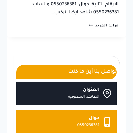
الارقام التالية: جوال: 0550236381 واتساب:
0550236381 شاهد ايضا: تركيب…
ديكورات
قراءه المزيد
شيبورد
الطائف
ت:
0550236381
بديل
الشيبورد
الطائف
تواصل بنا أين ما كنت
العنوان
الطائف، السعودية
جوال
0550236381