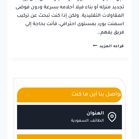
تجديد منزله أو بناء فيلا أحلامه بسرعة ودون فوضى
المقاولات التقليدية. ولكن إذا كنت تبحث عن تركيب
اسمنت بورد بمستوى احترافي، فأنت بحاجة إلى
فريق يفهم…
تركيب
قراءه المزيد
اسمنت
بورد
الطائف
ت:
0550236381
،
سعر
تواصل بنا أين ما كنت
لوح
الاسمنت
بورد
العنوان
في
الطائف، السعودية
الطائف