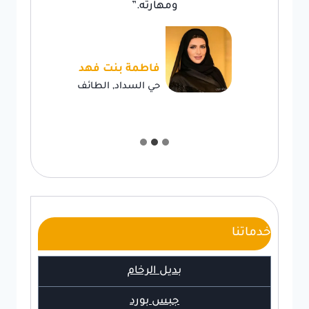
ومهارته.”
فاطمة بنت فهد
حي السداد, الطائف
خدماتنا
بديل الرخام
جبس بورد