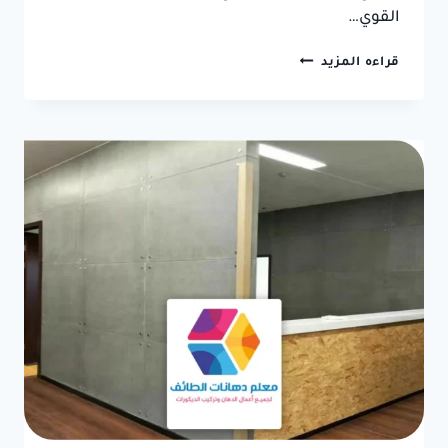
القوي…
تركيب
قراءه المزيد
غرف
زجاجية
الطائف
ت:
0550236381
–
مجالس
المنيوم
وزجاج
الطائف