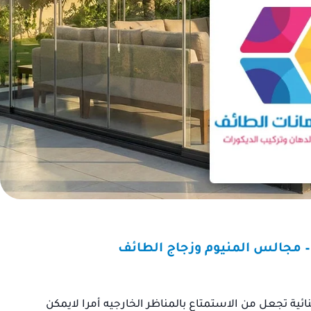
حث عن مقاول موثوق به
“كنت أبحث عن مظلة لحما
م منزلي، ووجدت مقاول
سيارتي من الشمس، وتوا
ت الطائف. لم أندم على
مع حداد مظلات الطائف. فو
ي له. محترف ومتعاون،
بالخدمة السريعة. تم تركي
جة النهائية كانت أفضل
المظلة, وهي الآن تحمي سيا
مما كنت أتوقع.”
شكراً لكم.”
عبد الله بن
ائية تجعل من الاستمتاع بالمناظر الخارجيه أمرا لايمكن