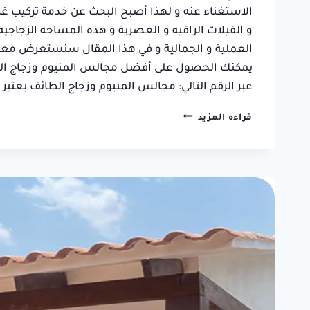
الاستغناء عنه و لهذا أصبح البحث عن خدمة تركيب غر
فاطمة بنت فهد
و الفيلات الراقيه و العصرية و هذه المساحه الزجاجيه
حي السداد, الطائف
العملية و الجمالية و في هذا المقال سنستعرض معكم
يمكنك الحصول على أفضل مجالس المنيوم وزجاج الطا
عبر الرقم التالي: مجالس المنيوم وزجاج الطائف يعتبر
تركيب
قراءه المزيد
غرف
زجاجية
الطائف
ت:
0550236381
–
مجالس
المنيوم
وزجاج
الطائف