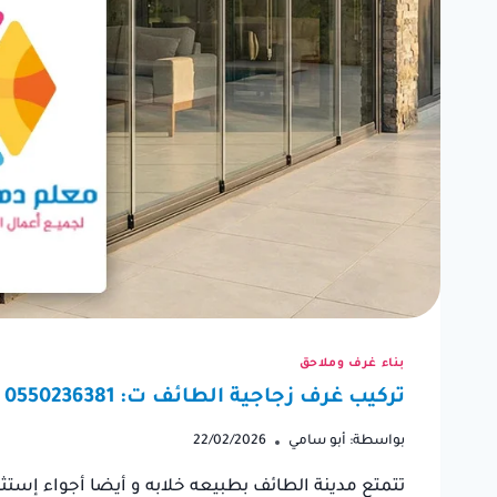
“كنت بحاجة إلى دهان منزلي
كنت أب
بسرعة قبل قدوم الضيوف،
لترمي
وتواصلت مع عامل دهان
ترميما
بناء غرف وملاحق
الطائف. لقد كان متعاون للغاية
اختيار
تركيب غرف زجاجية الطائف ت: 0550236381 – مجالس المنيوم وزجاج الطائف
وتم أنجز العمل في وقت قياسي.
والنتي
بواسطة:
أبو سامي
22/02/2026
شكراً على سرعته ومهارته.”
تتمتع مدينة الطائف بطبيعه خلابه و أيضا أجواء إستثن