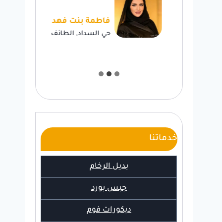
لد
فاطمة بنت فهد
طائف
حي السداد, الطائف
خدماتنا
بديل الرخام
جبس بورد
ديكورات فوم