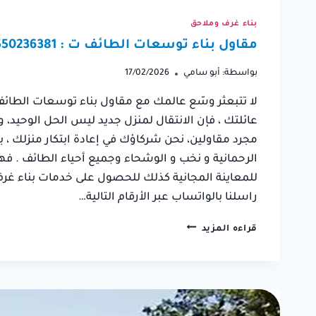
بناء غرف وملاحق
مقاول بناء توسعات الطائف ت : 0550236381 غرفة توسعة خارجية في الطائف
بواسطة:
أبو سامي
17/02/2026
لا تتبعثر وسّع عالمك مع مقاول بناء توسعات الطائف
عائلتك ، فإن الانتقال لمنزل جديد ليس الحل الوحيد، 
مجرد مقاولين، نحن شركاؤك في إعادة ابتكار منزلك ، 
الرحمانية و نخب و الوشحاء وجميع أحياء الطائف . فه
للمعاينة المجانية كذلك للحصول على خدمات بناء غرف
راسلنا بالواتساب عبر الأرقام التالية…
مقاول
قراءه المزيد
بناء
توسعات
الطائف
ت
:
0550236381