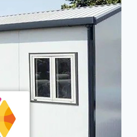
غرفة
توسعة
خارجية
في
الطائف