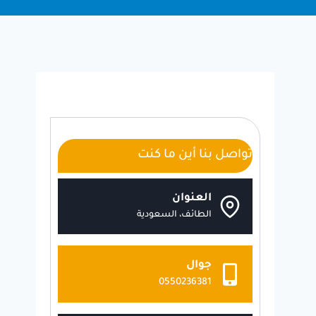
تواصل بنا أين ما كنت
العنوان
الطائف، السعودية
جوال
0550236381