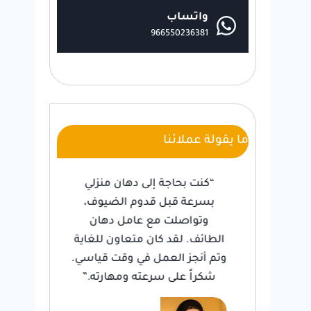
واتساب
966550236381
ما يقولة عملائنا
ية
“كنت بحاجة إلى دهان منزلي
كنت
صلت
بسرعة قبل قدوم الضيوف،
لت
جئت
وتواصلت مع عامل دهان
تر
ب
الطائف. لقد كان متعاون للغاية
اخ
رتي.
وتم أنجز العمل في وقت قياسي.
وا
شكراً على سرعته ومهارته.”