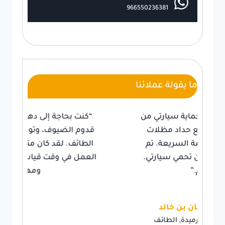
966550236381
ما يقولة عملائنا
“كنت بحاجة إلى دهان منزلي بسرعة قبل
قدوم الضيوف، وتواصلت مع عامل دهان
الطائف. لقد كان متعاون للغاية وتم أنجز
العمل في وقت قياسي. شكراً على سرعته
ومهارته.”
فاطمة بنت فهد