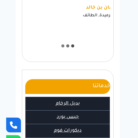
لد
فاطمة بنت فهد
طائف
حي السداد, الطائف
خدماتنا
بديل الرخام
جبس بورد
ديكورات فوم