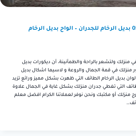
ديكورات بديل الرخام الطائف ت: 0550236381 بديل الرخام للجدران – الواح بديل الرخام
 منزلك ولتشعر بالراحة والطمأنينة، أن ديكورات بديل
 منزلك في قمة الجمال والروعة و لاسيما اشكال بديل
ك الوان بديل الرخام الطائف التي ظهرت بشكل مميز ورائع تزيد
لطائف التي تغطي جدران منزلك بشكل غاية في الجمال علاوة
ج منزلك أو مكتبك ونحن نوفر لعملائنا الكرام افضل معلم
ائف…