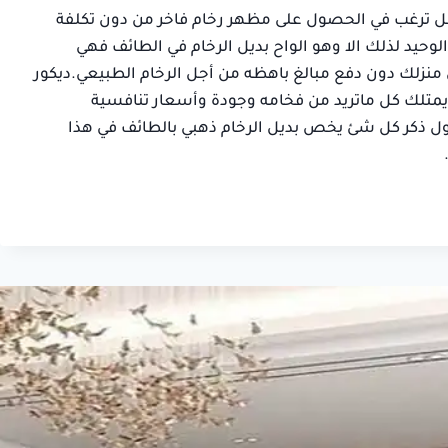
صالح
 ترغب في الحصول على مظهر رخام فاخر من دون تكلفة
سلمان بن خا
حي السويدي,
وحيد لذلك الا وهو الواح بديل الرخام في الطائف فهي
حي الرميدة, ال
الطائف
لك دون دفع مبالغ باهظه من أجل الرخام الطبيعي.ديكور
يمتلك كل ماتريد من فخامه وجودة وأسعار تنافسية
 ذكر كل شئ يخص بديل الرخام ذهبي بالطائف في هذا