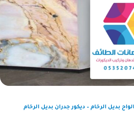
حث عن مقاول موثوق به
“كنت أبحث عن مظلة لحما
م منزلي، ووجدت مقاول
سيارتي من الشمس، وتوا
ت الطائف. لم أندم على
مع حداد مظلات الطائف. فو
ي له. محترف ومتعاون،
بالخدمة السريعة. تم تركي
كيب بديل الرخام الطائف ت: 0550236381 الواح بديل الرخام – ديكور جدران بديل الرخام
جة النهائية كانت أفضل
المظلة, وهي الآن تحمي سيا
مما كنت أتوقع.”
شكراً لكم.”
عبد الله بن