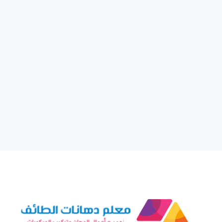
ت:
0550236381
بديل
الرخام
للجدران
–
الواح
بديل
الرخام
الطائف