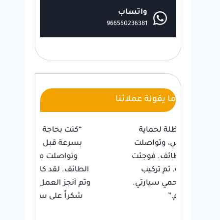
واتساب
966550236381
ما يقولة عملائنا
ية
“كنت بحاجة إلى دهان منزلي
كنت
صلت
بسرعة قبل قدوم الضيوف،
لت
جئت
وتواصلت مع عامل دهان
تر
ب
الطائف. لقد كان متعاون للغاية
اخ
رتي.
وتم أنجز العمل في وقت قياسي.
وا
شكراً على سرعته ومهارته.”