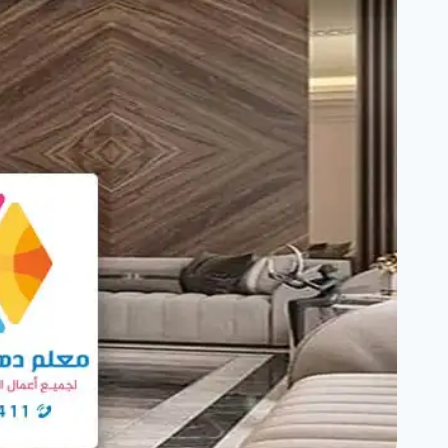
بديل
الرخام
الطائف