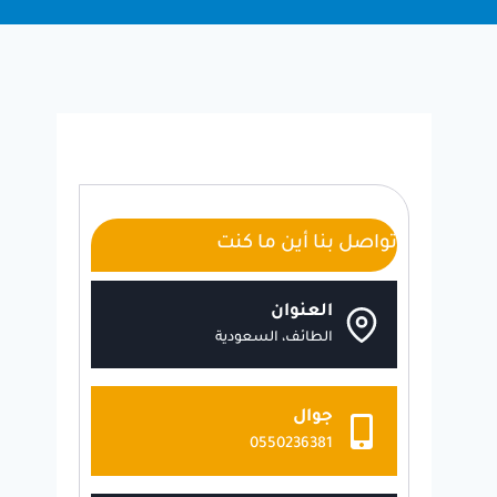
تواصل بنا أين ما كنت
العنوان
الطائف، السعودية
جوال
0550236381