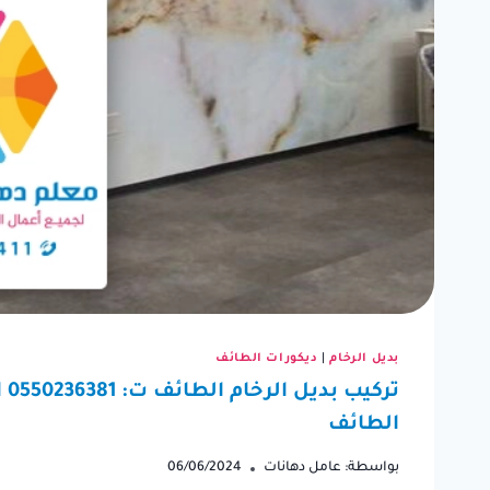
“كنت بحاجة إلى دهان منزلي
كنت أب
بسرعة قبل قدوم الضيوف،
لترمي
وتواصلت مع عامل دهان
ترميما
بديل الرخام
|
ديكورات الطائف
الطائف. لقد كان متعاون للغاية
اختيار
تر
وتم أنجز العمل في وقت قياسي.
والنتي
الطائف
شكراً على سرعته ومهارته.”
بواسطة:
عامل دهانات
06/06/2024