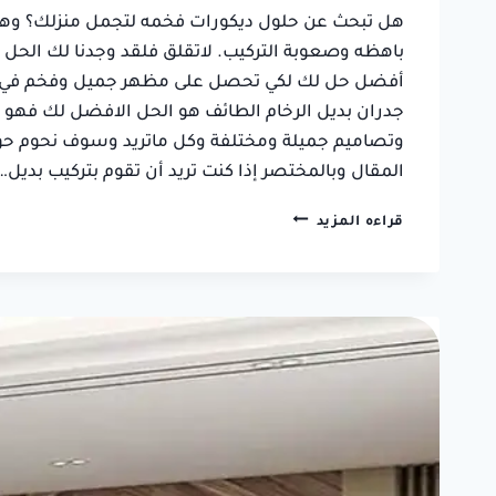
هل تبحث عن حلول ديكورات فخمه لتجمل منزلك؟ وهل
فاطمة بنت فهد
باهظه وصعوبة التركيب. لاتقلق فلقد وجدنا لك الحل ال
حي السداد, الطائف
أفضل حل لك لكي تحصل على مظهر جميل وفخم في منز
جدران بديل الرخام الطائف هو الحل الافضل لك فهو 
وتصاميم جميلة ومختلفة وكل ماتريد وسوف نحوم حول
المقال وبالمختصر إذا كنت تريد أن تقوم بتركيب بديل…
تركيب
قراءه المزيد
بديل
الرخام
الطائف
ت:
0550236381
الواح
بديل
الرخام
–
ديكور
جدران