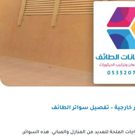
حث عن مقاول موثوق به
“كنت أبحث عن مظلة لحما
م منزلي، ووجدت مقاول
سيارتي من الشمس، وتوا
ت الطائف. لم أندم على
مع حداد مظلات الطائف. فو
ي له. محترف ومتعاون،
بالخدمة السريعة. تم تركي
جة النهائية كانت أفضل
المظلة, وهي الآن تحمي سيا
مما كنت أتوقع.”
شكراً لكم.”
عبد الله بن
جات الملحة للعديد من المنازل والمباني. هذه السواتر،