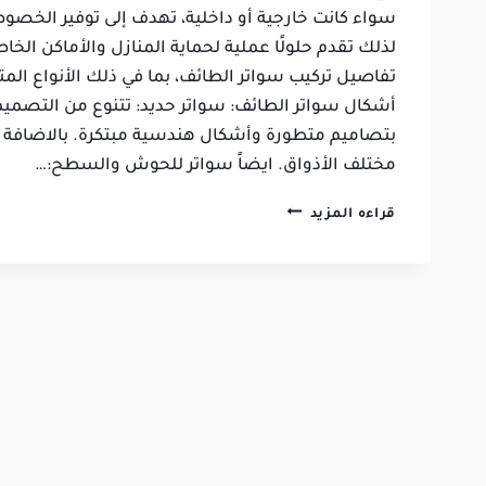
سواء كانت خارجية أو داخلية، تهدف إلى توفير الخصوص
فاطمة بنت فهد
لذلك تقدم حلولًا عملية لحماية المنازل والأماكن ال
حي السداد, الطائف
تفاصيل تركيب سواتر الطائف، بما في ذلك الأنواع المت
أشكال سواتر الطائف: سواتر حديد: تتنوع من التصميمات
بتصاميم متطورة وأشكال هندسية مبتكرة. بالاضافة إل
مختلف الأذواق. ايضاً سواتر للحوش والسطح:…
تركيب
قراءه المزيد
سواتر
الطائف
ت:
0550236381
سواتر
خارجية
–
تفصيل
سواتر
الطائف