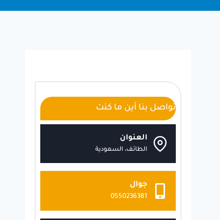
تواصل بنا أين ما كنت
العنوان
الطائف، السعودية
جوال
0550236381