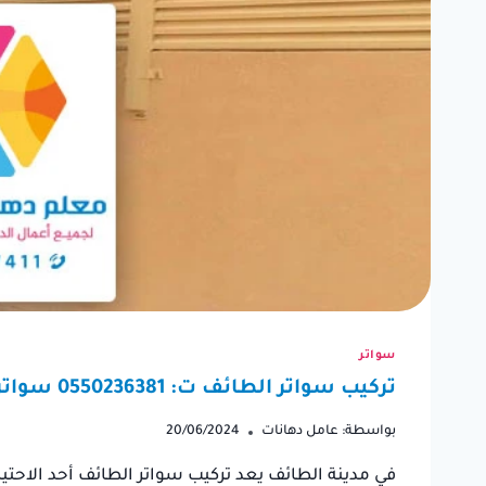
“كنت بحاجة إلى دهان منزلي
كنت أب
بسرعة قبل قدوم الضيوف،
لترمي
وتواصلت مع عامل دهان
ترميما
سواتر
الطائف. لقد كان متعاون للغاية
اختيار
تركيب سواتر الطائف ت: 0550236381 سواتر خارجية – تفصيل سواتر الطائف
وتم أنجز العمل في وقت قياسي.
والنتي
بواسطة:
عامل دهانات
20/06/2024
شكراً على سرعته ومهارته.”
في مدينة الطائف يعد تركيب سواتر الطائف أحد الاحتيا