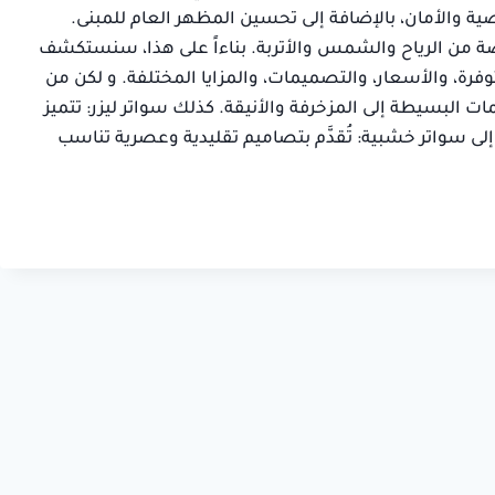
صالح
ية والأمان، بالإضافة إلى تحسين المظهر العام للمبنى.
سلمان بن خا
حي السويدي,
خاصة من الرياح والشمس والأتربة. بناءاً على هذا، سنستكشف
حي الرميدة, ال
الطائف
وفرة، والأسعار، والتصميمات، والمزايا المختلفة. و لكن من
 البسيطة إلى المزخرفة والأنيقة. كذلك سواتر ليزر: تتميز
ى سواتر خشبية: تُقدَّم بتصاميم تقليدية وعصرية تناسب