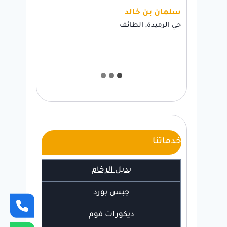
لد
فاطمة بنت فهد
طائف
حي السداد, الطائف
خدماتنا
بديل الرخام
جبس بورد
ديكورات فوم