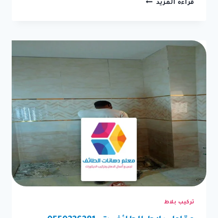
مقاول
قراءه المزيد
صيانة
الطائف
ت:
0550236381
–
خدمة
صيانة
المنزل
بالطائف
تركيب بلاط