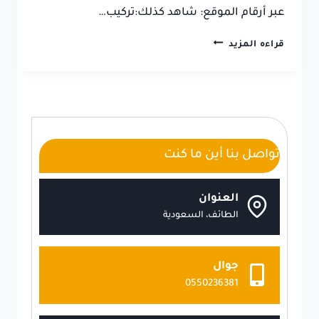
عبر أرقام الموقع: شاهد كذلك:تركيب…
مقاول
قراءه المزيد
بلاط
الطائف
ت:
0550236381
–
معلم
بلاط
تواصل بنا أين ما كنت
بالطائف
العنوان
الطائف، السعودية
جوال
0550236381