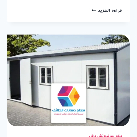
مقاول
قراءه المزيد
بناء
توسعات
الطائف
ت
:
0550236381
غرفة
توسعة
خارجية
في
الطائف
بناء ساندوتش بانل