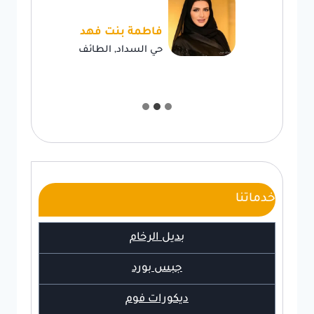
فاطمة بنت فهد
حي السداد, الطائف
خدماتنا
بديل الرخام
جبس بورد
ديكورات فوم