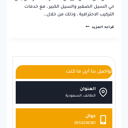
حي السيل الصغير والسيل الكبير ، مع خدمات
التركيب الاحترافية ، وذلك من خلال…
تركيب
قراءه المزيد
غرف
ساندوتش
بانل
الطائف
ت
:
0550236381
تواصل بنا أين ما كنت
مقاول
ساندوتش
بانل
العنوان
الطائف
الطائف، السعودية
جوال
0550236381