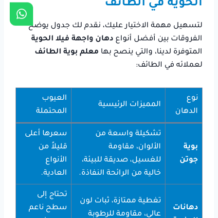
الحوية في الطائف
لتسهيل مهمة الاختيار عليك، نقدم لك جدول يوضح
الفروقات بين أفضل أنواع
دهان واجهة فيلا الحوية
المتوفرة لدينا، والتي ينصح بها
معلم بوية الطائف
لعملائه في الطائف:
نوع
العيوب
المميزات الرئيسية
الدهان
المحتملة
تشكيلة واسعة من
سعرها أعلى
بوية
الألوان، مقاومة
قليلاً من
جوتن
للغسيل، صديقة للبيئة،
الأنواع
خالية من الرائحة النفاذة.
العادية.
تحتاج إلى
تغطية ممتازة، ثبات لون
دهانات
سطح ناعم
عالي، مقاومة للرطوبة