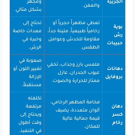
الجزيرة
ومجهز
والعفن.
بشكل مثالي.
تعطي مظهراً حجرياً أو
تحتاج إلى
بوية
رخامياً طبيعياً، متينة جداً،
معدات خاصة
رش
مقاومة للخدش وعوامل
وخبرة في
حبيبات
الطقس.
الرش.
صعوبة في
ملمس بارز وجذاب، تخفي
دهانات
تغيير اللون أو
عيوب الجدران، عازل
بروفايل
الإزالة
ممتاز للحرارة والصوت.
مستقبلاً.
تكلفته
فخامة المظهر الرخامي،
دهان
مرتفعة
ألوان متعددة، يضيف
كسر
ويحتاج إلى
قيمة جمالية عالية
رخام
وقت أطول
للمكان.
في التنفيذ.