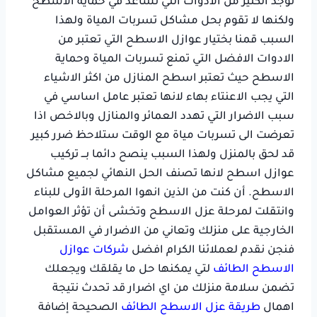
توجد الكثير من الادوات التي تساعد في حماية الاسطح
ولكنها لا تقوم بحل مشاكل تسربات المياة ولهذا
السبب قمنا بختيار عوازل الاسطح التي تعتبر من
الادوات الافضل التي تمنع تسربات المياة وحماية
الاسطح حيث تعتبر اسطح المنازل من اكثر الاشياء
التي يجب الاعنتاء بهاء لانها تعتبر عامل اساسي في
سبب الاضرار التي تهدد العمائر والمنازل وبالاخص اذا
تعرضت الى تسربات مياة مع الوقت ستلاحظ ضرر كبير
قد لحق بالمنزل ولهذا السبب ينصح دائما بـــ تركيب
عوازل اسطح لانها تصنف الحل النهائي لجميع مشاكل
الاسطح. أن كنت من الذين انهوا المرحلة الأولى للبناء
وانتقلت لمرحلة عزل الاسطح وتخشى أن تؤثر العوامل
الخارجية على منزلك وتعاني من الاضرار في المستقبل
فنجن نقدم لعملائنا الكرام افضل
شركات عوازل
الاسطح الطائف
لتي يمكنها حل ما يقلقك ويجعلك
تضمن سلامة منزلك من اي اضرار قد تحدث نتيجة
اهمال
طريقة عزل الاسطح الطائف
الصحيحة إضافة