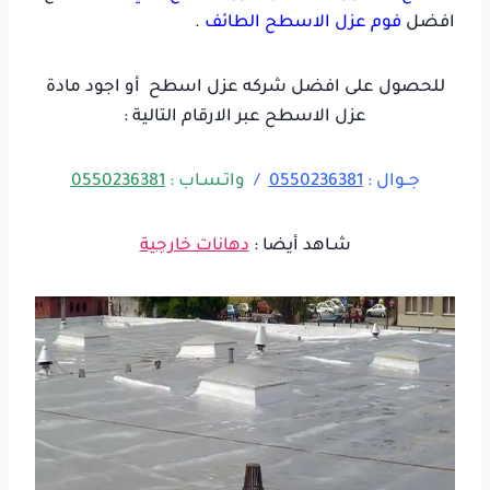
افضل
فوم عزل الاسطح الطائف
.
للحصول على افضل شركه عزل اسطح أو اجود مادة
عزل الاسطح عبر الارقام التالية :
جــوال :
0550236381
/
واتـسـاب :
0550236381
شـاهد أيضا :
دهانات خارجية