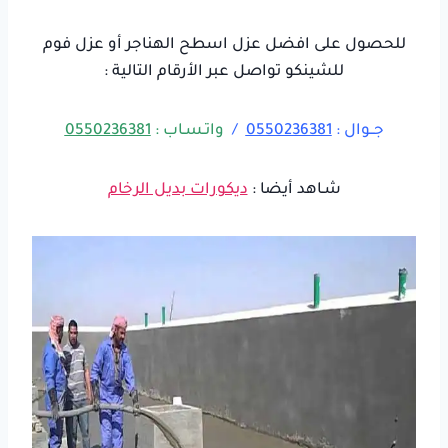
للحصول على افضل عزل اسطح الهناجر أو عزل فوم
للشينكو تواصل عبر الأرقام التالية :
جــوال :
0550236381
/
واتـسـاب :
0550236381
شـاهد أيضا :
ديكورات بديل الرخام