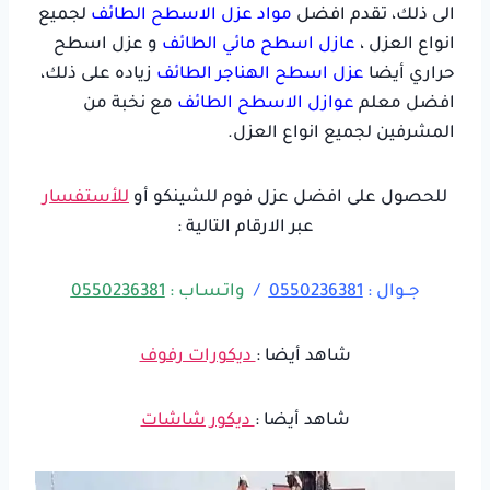
الى ذلك، تقدم افضل
مواد عزل الاسطح الطائف
لجميع
انواع العزل ،
عازل اسطح مائي الطائف
و عزل اسطح
حراري أيضا
عزل اسطح الهناجر الطائف
زياده على ذلك،
افضل معلم
عوازل الاسطح الطائف
مع نخبة من
المشرفين لجميع انواع العزل.
للحصول على افضل عزل فوم للشينكو أو
للأستفسار
عبر الارقام التالية :
جــوال :
0550236381
/
واتـسـاب :
0550236381
شاهد أيضا :
ديكورات رفوف
شاهد أيضا :
ديكور شاشات