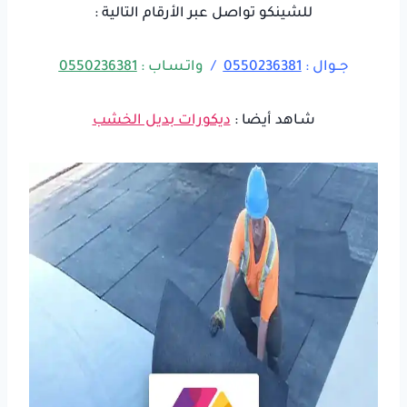
للشينكو تواصل عبر الأرقام التالية :
جــوال :
0550236381
/
واتـسـاب :
0550236381
شـاهد أيضا :
ديكورات بديل الخشب