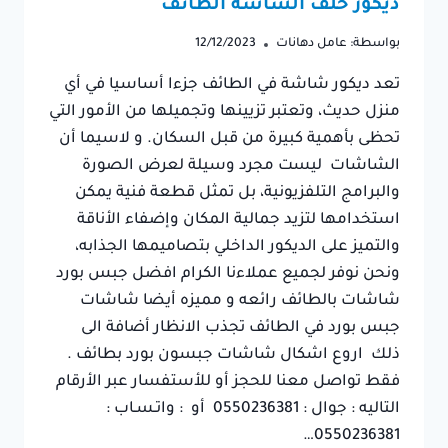
ديكور خلف الشاشه الطائف
بواسطة:
عامل دهانات
12/12/2023
تعد ديكور شاشة في الطائف جزءا أساسيا في أي
منزل حديث، وتعتبر تزيينها وتجميلها من الأمور التي
تحظى بأهمية كبيرة من قبل السكان. و لاسيما أن
الشاشات ليست مجرد وسيلة لعرض الصورة
والبرامج التلفزيونية، بل تمثل قطعة فنية يمكن
استخدامها لتزيد جمالية المكان وإضفاء الأناقة
والتميز على الديكور الداخلي بتصاميمها الجذابه،
ونحن نوفر لجميع عملاءنا الكرام افضل جبس بورد
شاشات بالطائف رائعه و مميزه أيضا شاشات
جبس بورد في الطائف تجذب الانظار أضافة الى
ذلك اروع اشكال شاشات جبسون بورد بطائف .
فقط تواصل معنا للحجز أو للأستفسار عبر الأرقام
التاليه : جوال : 0550236381 أو : واتـسـاب :
0550236381…