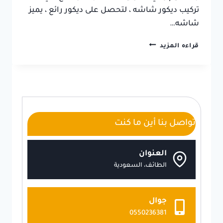
تركيب ديكور شاشه ، لتحصل على ديكور رائع ، يميز
شاشه…
ديكورات
قراءه المزيد
شاشات
الطائف
ت:
0550236381
ديكور
شاشات
خشب
تواصل بنا أين ما كنت
الطائف
العنوان
الطائف، السعودية
جوال
0550236381