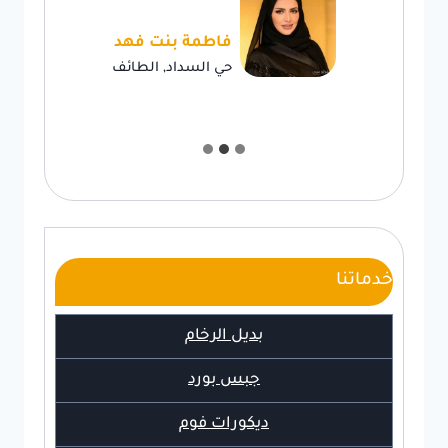
فاطمة بنت فهد
حي السداد, الطائف
خدماتنا
بديل الرخام
جبس بورد
ديكورات فوم