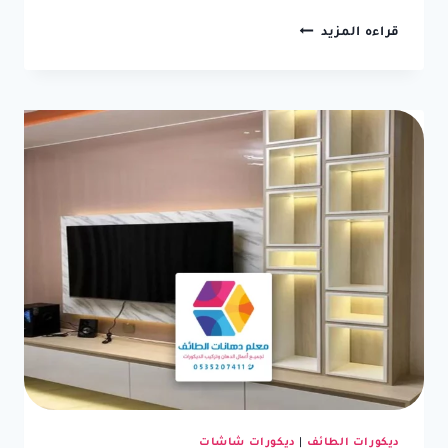
ديكور
قراءه المزيد
شاشة
في
الطائف
ت:
0550236381
ديكور
خلف
الشاشه
الطائف
ديكورات الطائف
|
ديكورات شاشات