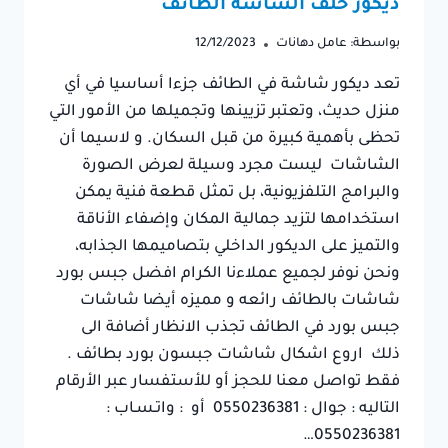
ديكور خلف الشاشه الطائف
بواسطة:
عامل دهانات
12/12/2023
تعد ديكور شاشة في الطائف جزءا أساسيا في أي
منزل حديث، وتعتبر تزيينها وتجميلها من الأمور التي
تحظى بأهمية كبيرة من قبل السكان. و لاسيما أن
الشاشات ليست مجرد وسيلة لعرض الصورة
والبرامج التلفزيونية، بل تمثل قطعة فنية يمكن
استخدامها لتزيد جمالية المكان وإضفاء الأناقة
والتميز على الديكور الداخلي بتصاميمها الجذابه،
ونحن نوفر لجميع عملاءنا الكرام افضل جبس بورد
شاشات بالطائف رائعه و مميزه أيضا شاشات
جبس بورد في الطائف تجذب الانظار أضافة الى
ذلك اروع اشكال شاشات جبسون بورد بطائف .
فقط تواصل معنا للحجز أو للأستفسار عبر الأرقام
التاليه : جوال : 0550236381 أو : واتـسـاب :
0550236381…