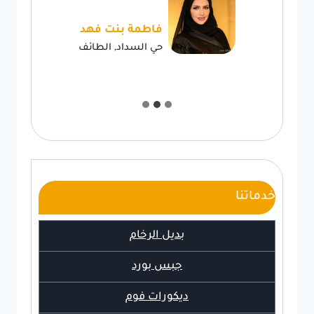
فاطمة بنت فهد
حي السداد, الطائف
خدماتنا
بديل الرخام
جبس بورد
ديكورات فوم