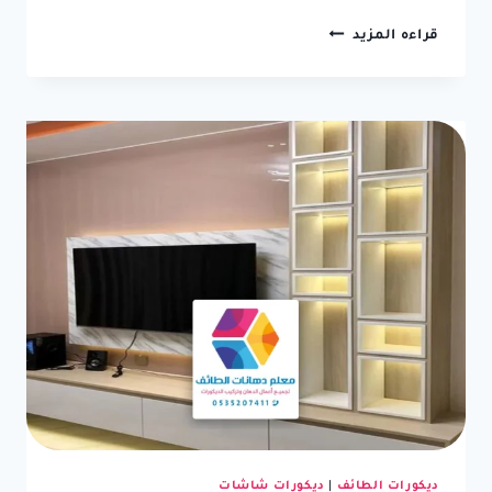
ديكور
قراءه المزيد
شاشة
في
الطائف
ت:
0550236381
ديكور
خلف
الشاشه
الطائف
ديكورات الطائف
|
ديكورات شاشات