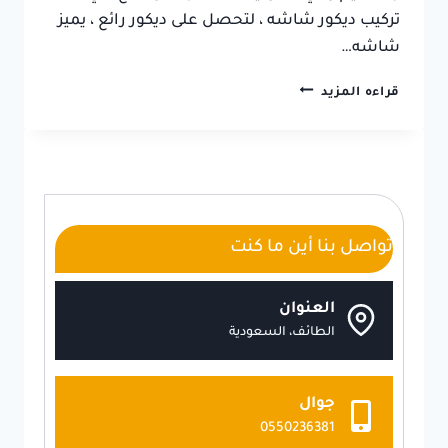
تركيب ديكور شاشه ، لتحصل على ديكور رائع ، يميز
شاشه…
ديكورات
قراءه المزيد
شاشات
الطائف
ت:
0550236381
ديكور
شاشات
خشب
تواصل بنا أين ما كنت
الطائف
العنوان
الطائف، السعودية
جوال
0550236381